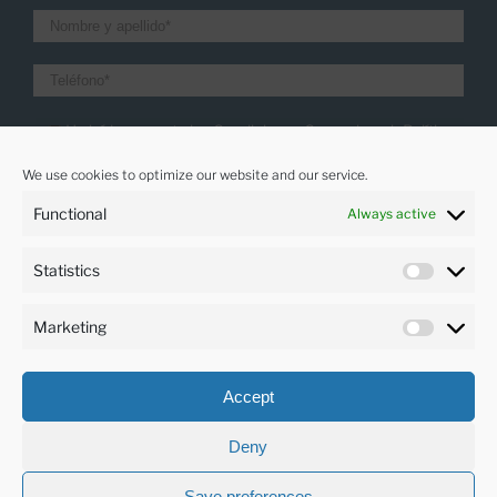
He leído y acepto las Condiciones Generales y la
Política
de Privacidad.
We use cookies to optimize our website and our service.
Quiero recibir las últimas noticias
Functional
Always active
Statistics
IDIOMAS
Marketing
Español
Accept
Deny
Save preferences