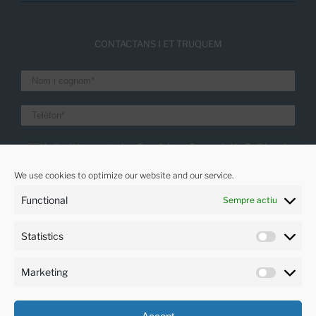
CONTACTANS I ET TRUQUEM
He llegit i accepto les Condicions Generals i la
Política de
Privacitat.
We use cookies to optimize our website and our service.
Vull rebre les últimes noticies
Functional
Sempre actiu
Statistics
IDIOMES
Marketing
Català