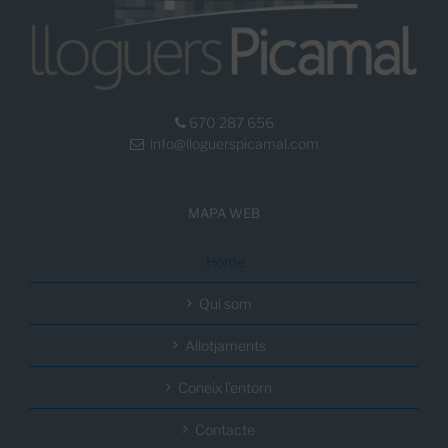
670 287 656
info@lloguerspicamal.com
MAPA WEB
Home
Qui som
Allotjaments
Coneix l’entorn
Contacte