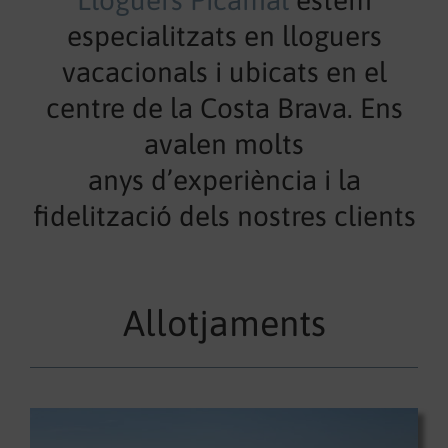
Lloguers Picamal
estem
especialitzats
en
lloguers
vacacionals
i ubicats en el
centre de la Costa Brava. E
ns
avalen
molts
anys
d’experiència
i la
fidelització
dels
nostres
clients
Allotjaments